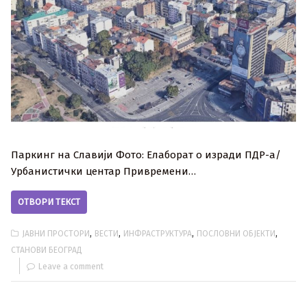
Паркинг на Славији Фото: Елаборат о изради ПДР-а/
Урбанистички центар Привремени…
ОТВОРИ ТЕКСТ
,
,
,
,
ЈАВНИ ПРОСТОРИ
ВЕСТИ
ИНФРАСТРУКТУРА
ПОСЛОВНИ ОБЈЕКТИ
СТАНОВИ БЕОГРАД
Leave a comment