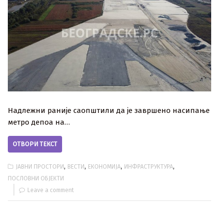
Надлежни раније саопштили да је завршено насипање
метро депоа на…
ОТВОРИ ТЕКСТ
,
,
,
,
ЈАВНИ ПРОСТОРИ
ВЕСТИ
ЕКОНОМИЈА
ИНФРАСТРУКТУРА
ПОСЛОВНИ ОБЈЕКТИ
Leave a comment