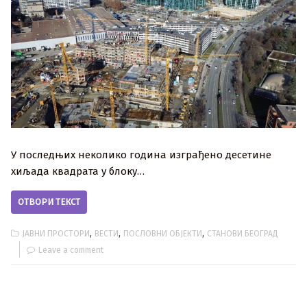
У последњих неколико година изграђено десетине
хиљада квадрата у блоку…
ОТВОРИ ТЕКСТ
,
,
,
ЈАВНИ ПРОСТОРИ
ВЕСТИ
ПОСЛОВНИ ОБЈЕКТИ
СТАНОВИ БЕОГРАД
Leave a comment