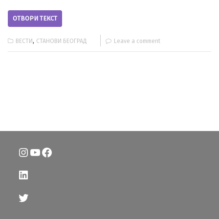
ОТВОРИ ТЕКСТ
,
ВЕСТИ
СТАНОВИ БЕОГРАД
Leave a comment
Instagram
YouTube
Facebook
LinkedIn
Twitter