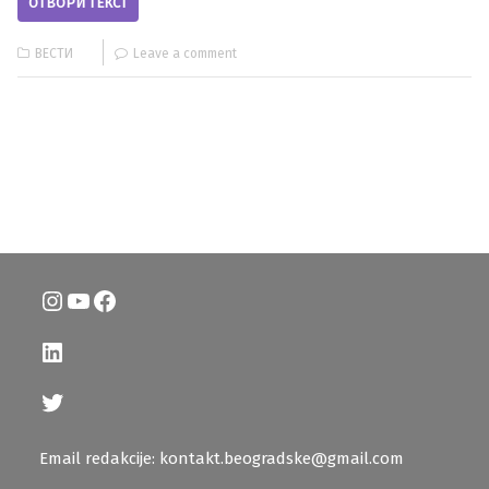
ОТВОРИ ТЕКСТ
ВЕСТИ
Leave a comment
Instagram
YouTube
Facebook
LinkedIn
Twitter
Email redakcije: kontakt.beogradske@gmail.com