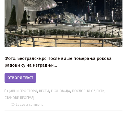
Фото: Београдске.рс После више померања рокова,
радови су на изградњи…
ОТВОРИ ТЕКСТ
,
,
,
,
ЈАВНИ ПРОСТОРИ
ВЕСТИ
ЕКОНОМИЈА
ПОСЛОВНИ ОБЈЕКТИ
СТАНОВИ БЕОГРАД
Leave a comment