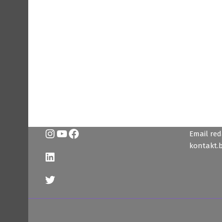
Instagram
YouTube
Facebook
Email reda
kontakt.
LinkedIn
Twitter