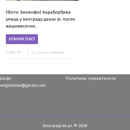
(Фото: Беоинфо) Kарађорђева
улица у Београду данас је, после
вишемесечне…
ОТВОРИ ТЕКСТ
ВЕСТИ
Leave a comment
kcije:
Политика приватности
beogradske@gmail.com
Београдске.рс © 2026