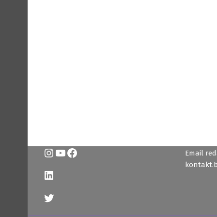
Instagram
YouTube
Facebook
Email reda
kontakt.
LinkedIn
Twitter