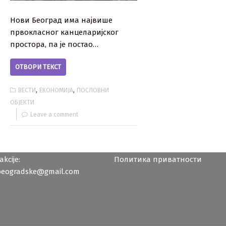
Нови Београд има највише
првокласног канцеларијског
простора, па је постао…
ОТВОРИ ТЕКСТ
,
,
ВЕСТИ
ЕКОНОМИЈА
ПОСЛОВНИ
ОБЈЕКТИ
Leave a comment
kcije:
Политика приватности
beogradske@gmail.com