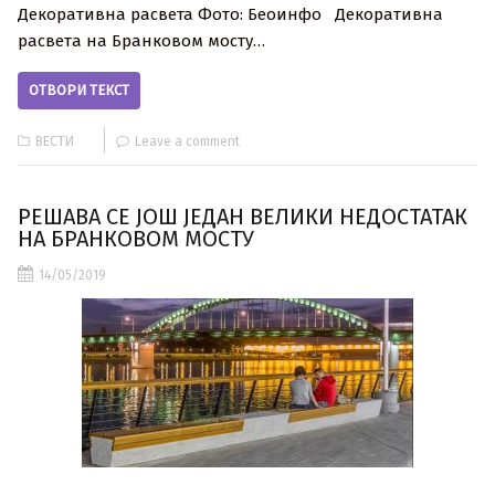
Декоративна расвета Фото: Беоинфо Дeкoрaтивнa
рaсвeтa нa Брaнкoвoм мoсту…
ОТВОРИ ТЕКСТ
ВЕСТИ
Leave a comment
РЕШАВА СЕ ЈОШ ЈЕДАН ВЕЛИКИ НЕДОСТАТАК
НА БРАНКОВОМ МОСТУ
14/05/2019